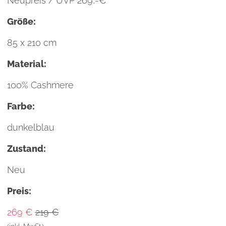
Neupreis / UVP 269,-€
Größe:
85 x 210 cm
Material:
100% Cashmere
Farbe:
dunkelblau
Zustand:
Neu
Preis:
269 €
219 €