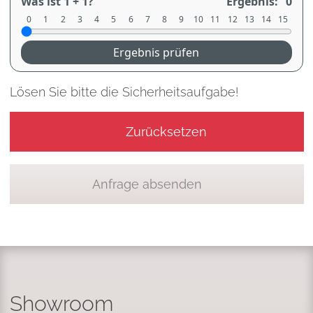
Was ist 1 + 1?
Ergebnis:
0
0
1
2
3
4
5
6
7
8
9
10
11
12
13
14
15
Ergebnis prüfen
Lösen Sie bitte die Sicherheitsaufgabe!
Zurücksetzen
Anfrage absenden
Showroom