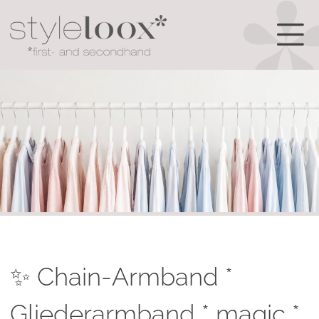
✨ Chain-Armband *
Gliederarmband * magic *