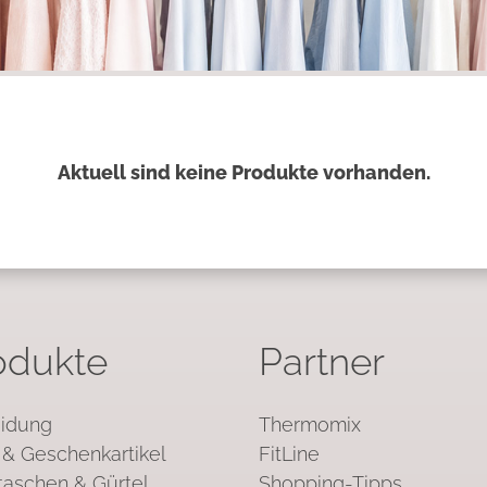
Aktuell sind keine Produkte vorhanden.
odukte
Partner
idung
Thermomix
& Geschenkartikel
FitLine
aschen & Gürtel
Shopping-Tipps