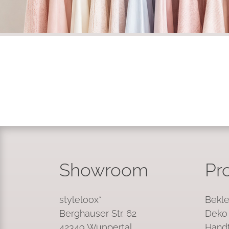
Showroom
Pr
styleloox*
Bekle
Berghauser Str. 62
Deko 
42349 Wuppertal
Handt